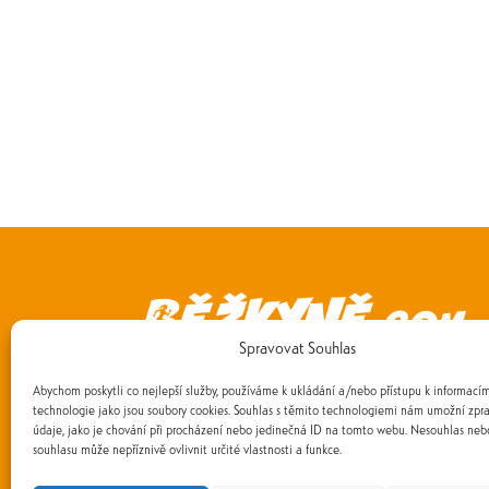
Spravovat Souhlas
+420 774 499 773
info@bezkyne.com
Abychom poskytli co nejlepší služby, používáme k ukládání a/nebo přístupu k informacím
technologie jako jsou soubory cookies. Souhlas s těmito technologiemi nám umožní zpr
Běžkyně.com, Peroutkova 531/81, 15800, Praha 
údaje, jako je chování při procházení nebo jedinečná ID na tomto webu. Nesouhlas neb
souhlasu může nepříznivě ovlivnit určité vlastnosti a funkce.
© 2026 Běžkyně.com
Všechna práva vyhrazena.